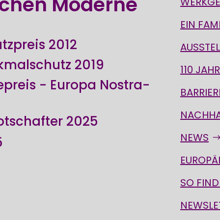
schen Moderne
WERKGE
EIN FAM
tzpreis 2012
AUSSTE
nkmalschutz 2019
110 JAH
epreis - Europa Nostra-
BARRIER
NACHHA
otschafter 2025
NEWS
5
EUROPÄ
SO FIND
NEWSLE