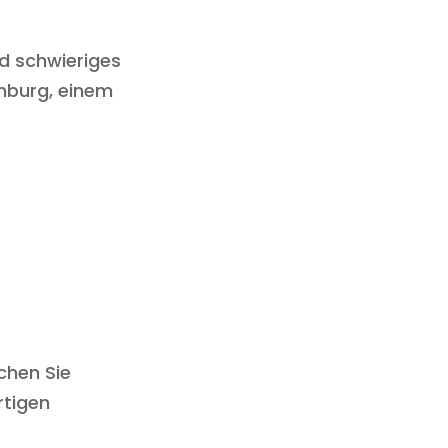
d schwieriges
enburg, einem
chen Sie
rtigen