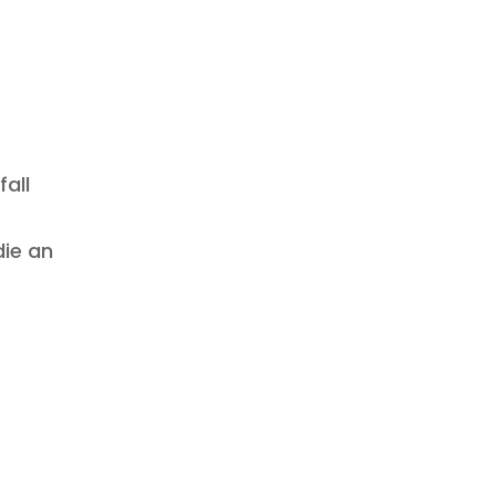
all
die an