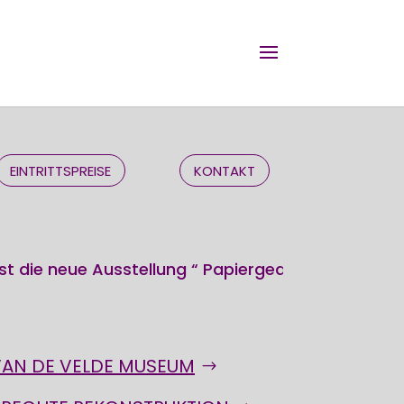
EINTRITTSPREISE
KONTAKT
 neue Ausstellung “ Papiergedichte – Fotografien – 
Seit 07. Mär
VAN DE VELDE MUSEUM