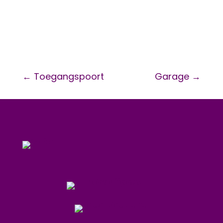
←
Toegangspoort
Garage
→